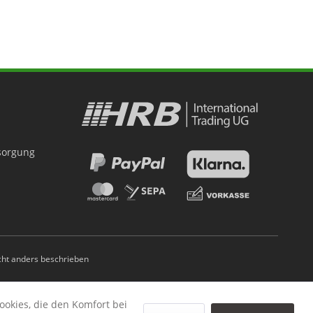
tsorgung
ht anders beschrieben
ookies, die den Komfort bei